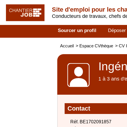
Site d'emploi pour les ch
Conducteurs de travaux, chefs de
Sourcer un profil
Déposer
Accueil
>
Espace CVthèque
>
CV I
Ingén
1 à 3 ans d'
Contact
Réf. BE1702091857