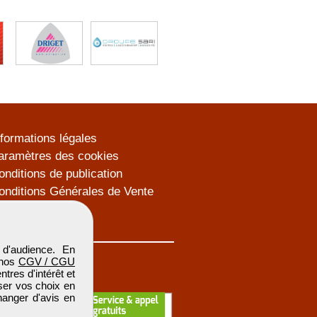
nformations légales
aramètres des cookies
onditions de publication
onditions Générales de Vente
lan du site
d'audience. En
 nos
CGV / CGU
res d'intérêt et
iser vos choix en
hanger d'avis en