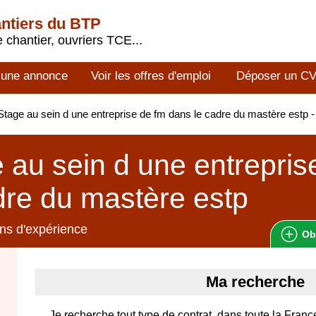
antiers du BTP
 chantier, ouvriers TCE...
 une annonce
Voir les offres d'emploi
Déposer un C
tage au sein d une entreprise de fm dans le cadre du mastère estp
 au sein d une entrepris
dre du mastère estp
ns d'expérience
Ob
Ma recherche
Je recherche tout type de contrat, dans toute la France,