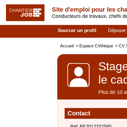
Site d'emploi pour les ch
Conducteurs de travaux, chefs de
Sourcer un profil
Déposer
Accueil
>
Espace CVthèque
>
CV S
Stage
le ca
Plus de 10 a
Contact
Réf. BE2012332580