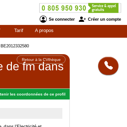
Se connecter
Créer un compte
V
Tarif
A propos
 - BE2012332580
Retour à la CVthèque
e de fm dans
tenir
les
coordonnées
de ce profil
 dans l'Electricité et