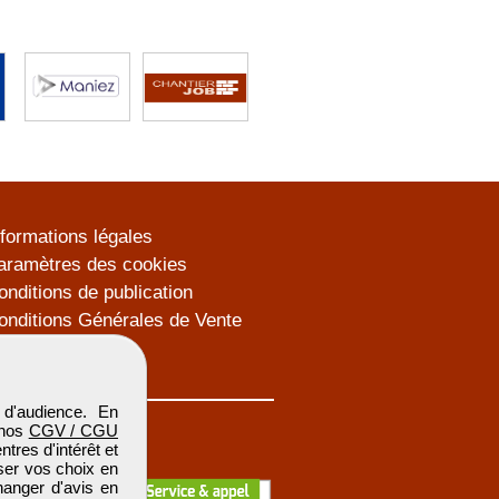
nformations légales
aramètres des cookies
onditions de publication
onditions Générales de Vente
lan du site
d'audience. En
 nos
CGV / CGU
res d'intérêt et
iser vos choix en
hanger d'avis en