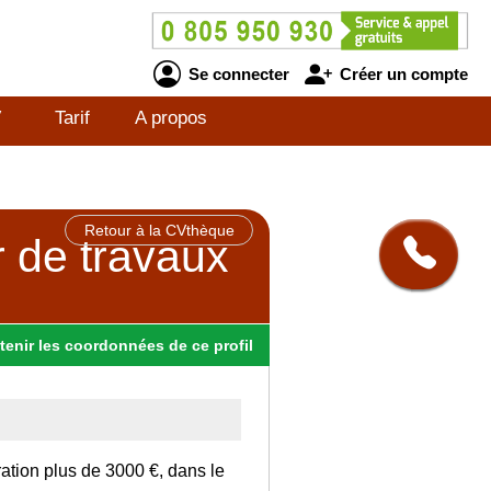
Se connecter
Créer un compte
V
Tarif
A propos
Retour à la CVthèque
r de travaux
tenir
les
coordonnées
de ce profil
ation plus de 3000 €, dans le