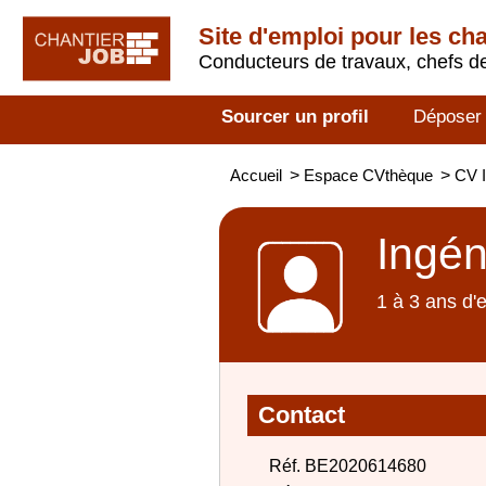
Site d'emploi pour les ch
Conducteurs de travaux, chefs de
Sourcer un profil
Déposer
Accueil
>
Espace CVthèque
>
CV I
Ingén
1 à 3 ans d'
Contact
Réf. BE2020614680