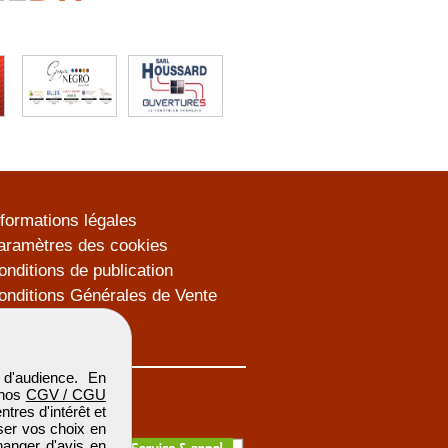
nformations légales
aramètres des cookies
onditions de publication
onditions Générales de Vente
lan du site
d'audience. En
 nos
CGV / CGU
res d'intérêt et
iser vos choix en
hanger d'avis en