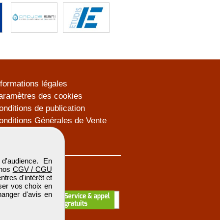
nformations légales
aramètres des cookies
onditions de publication
onditions Générales de Vente
lan du site
d'audience. En
 nos
CGV / CGU
res d'intérêt et
iser vos choix en
hanger d'avis en