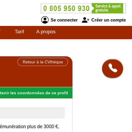
Se connecter
Créer un compte
V
Tarif
A propos
Retour à la CVthèque
tenir
les
coordonnées
de ce profil
rémunération plus de 3000 €,