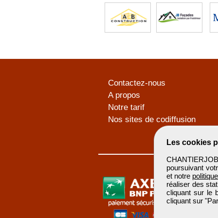
Contactez-nous
A propos
Notre tarif
Nos sites de codiffusion
Les cookies p
CHANTIERJOB u
poursuivant votr
et notre
politiqu
réaliser des sta
cliquant sur le
cliquant sur "P