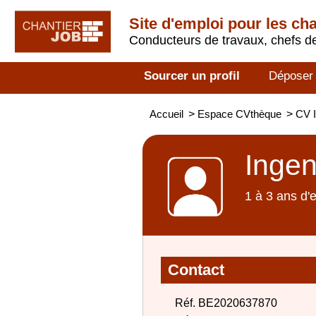
Site d'emploi pour les ch
Conducteurs de travaux, chefs de
Sourcer un profil
Déposer
Accueil
>
Espace CVthèque
>
CV I
Ingen
1 à 3 ans d'
Contact
Réf. BE2020637870