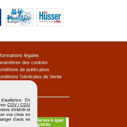
nformations légales
aramètres des cookies
onditions de publication
onditions Générales de Vente
lan du site
d'audience. En
 nos
CGV / CGU
res d'intérêt et
iser vos choix en
hanger d'avis en