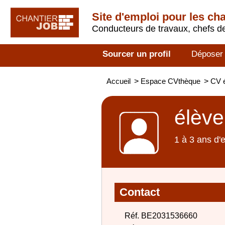
Site d'emploi pour les ch
Conducteurs de travaux, chefs de
Sourcer un profil
Déposer
Accueil
>
Espace CVthèque
>
CV é
élève
1 à 3 ans d'
Contact
Réf. BE2031536660