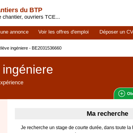
antiers du BTP
 chantier, ouvriers TCE...
 une annonce
Voir les offres d'emploi
Déposer un C
lève ingéniere - BE2031536660
 ingéniere
expérience
Ob
Ma recherche
Je recherche un stage de courte durée, dans toute l