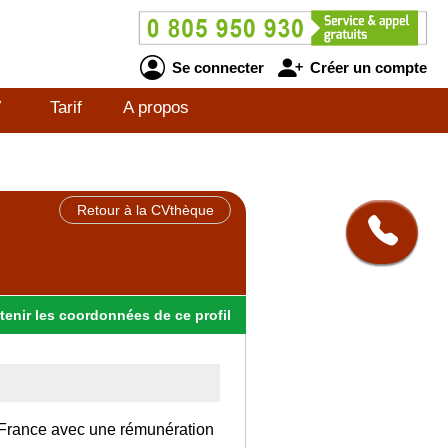
Se connecter
Créer un compte
V
Tarif
A propos
Retour à la CVthèque
tenir
les
coordonnées
de ce profil
a France avec une rémunération