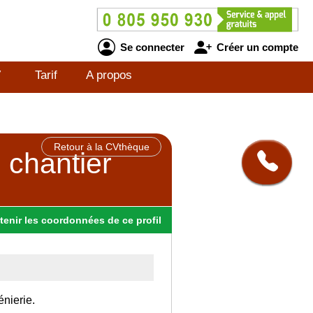
Se connecter
Créer un compte
V
Tarif
A propos
Retour à la CVthèque
e chantier
tenir
les
coordonnées
de ce profil
énierie.