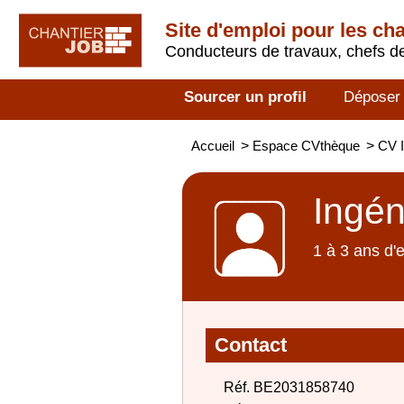
Site d'emploi pour les ch
Conducteurs de travaux, chefs de
Sourcer un profil
Déposer
Accueil
>
Espace CVthèque
>
CV I
Ingén
1 à 3 ans d'
Contact
Réf. BE2031858740