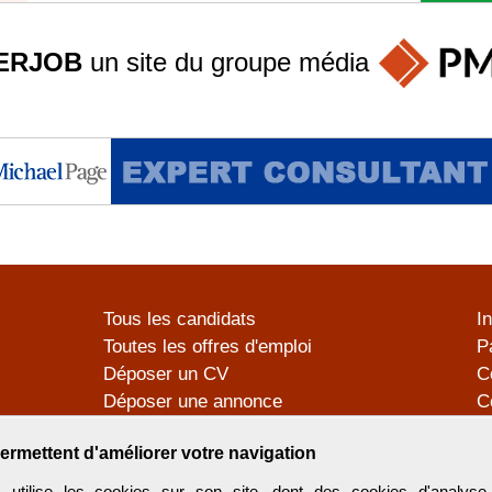
ERJOB
un site du groupe
média
Tous les candidats
I
Toutes les offres d'emploi
P
Déposer un CV
C
Déposer une annonce
C
Témoignages utilisateurs
P
ermettent d'améliorer votre navigation
tilise les cookies sur son site, dont des cookies d'analyse 