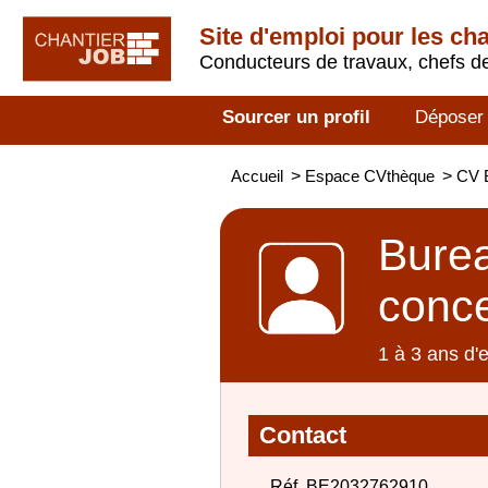
Site d'emploi pour les ch
Conducteurs de travaux, chefs de
Sourcer un profil
Déposer
Accueil
>
Espace CVthèque
>
CV B
Burea
conc
1 à 3 ans d'
Contact
Réf. BE2032762910