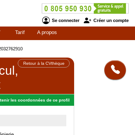
Se connecter
Créer un compte
V
Tarif
A propos
E2032762910
Retour à la CVthèque
cul,
t
tenir
les
coordonnées
de ce profil
énierie.