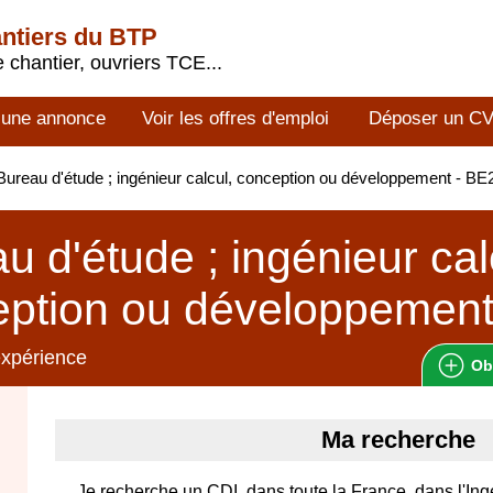
antiers du BTP
 chantier, ouvriers TCE...
 une annonce
Voir les offres d'emploi
Déposer un C
ureau d'étude ; ingénieur calcul, conception ou développement - B
u d'étude ; ingénieur cal
eption ou développemen
expérience
Ob
Ma recherche
Je recherche un CDI, dans toute la France, dans l'Ing