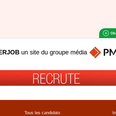
Obt
ERJOB
un site du groupe
média
Tous les candidats
I