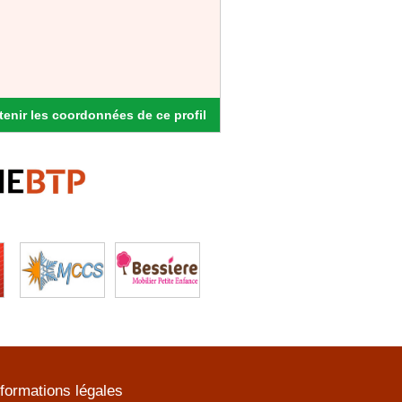
enir les coordonnées de ce profil
nformations légales