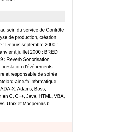
au sein du service de Contrôle
yse de production, création
e : Depuis septembre 2000 :
anvier à juillet 2000 : BRED
99 : Reverb Sonorisation
et prestation d'événements
ère et responsable de soirée
telard-aine.fr/ Informatique :_
 CADA-X, Adams, Boss,
n en C, C++, Java, HTML, VBA,
ws, Unix et Macpermis b