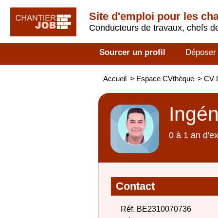
Site d'emploi pour les ch
Conducteurs de travaux, chefs de
Sourcer un profil
Déposer
Accueil
>
Espace CVthèque
>
CV I
Ingén
0 à 1 an d'e
Contact
Réf. BE2310070736