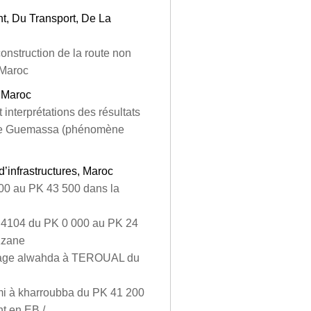
t, Du Transport, De La
onstruction de la route non
 Maroc
, Maroc
 interprétations des résultats
iel de Guemassa (phénomène
d’infrastructures, Maroc
00 au PK 43 500 dans la
P 4104 du PK 0 000 au PK 24
zzane
arrage alwahda à TEROUAL du
umi à kharroubba du PK 41 200
t en EB /