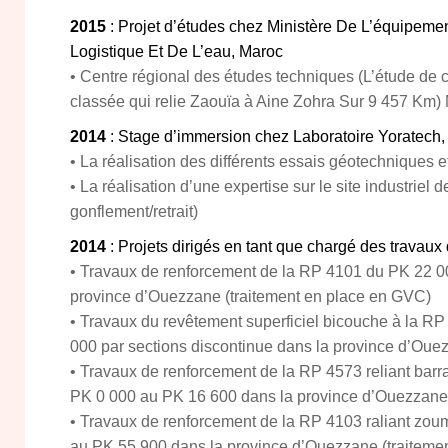
2015
: Projet d’études chez Ministère De L’équipemen
Logistique Et De L’eau, Maroc
• Centre régional des études techniques (L’étude de c
classée qui relie Zaouïa à Aine Zohra Sur 9 457 Km)
2014
: Stage d’immersion chez Laboratoire Yoratech
• La réalisation des différents essais géotechniques et
• La réalisation d’une expertise sur le site industr
gonflement/retrait)
2014
: Projets dirigés en tant que chargé des travaux 
• Travaux de renforcement de la RP 4101 du PK 22 0
province d’Ouezzane (traitement en place en GVC)
• Travaux du revêtement superficiel bicouche à la R
000 par sections discontinue dans la province d’Oue
• Travaux de renforcement de la RP 4573 reliant b
PK 0 000 au PK 16 600 dans la province d’Ouezzane
• Travaux de renforcement de la RP 4103 raliant zo
au PK 55 900 dans la province d’Ouezzane (traitemen