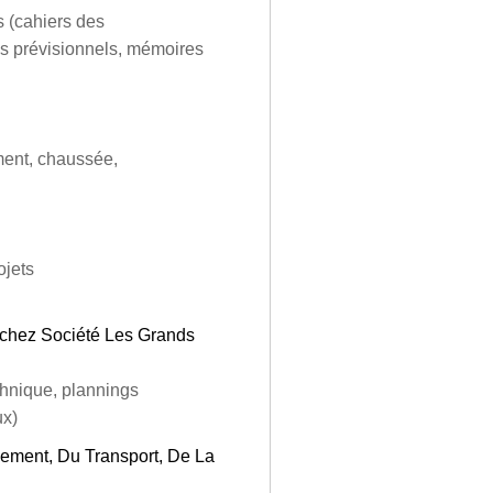
s (cahiers des
gs prévisionnels, mémoires
ement, chaussée,
ojets
 chez Société Les Grands
chnique, plannings
ux)
pement, Du Transport, De La