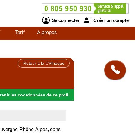
Se connecter
Créer un compte
V
Tarif
A propos
Retour à la CVthèque
tenir
les
coordonnées
de ce profil
on Auvergne-Rhône-Alpes, dans