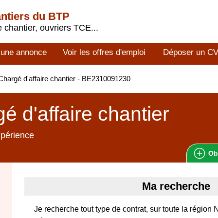
antiers du BTP
 chantier, ouvriers TCE...
 une annonce
Voir les offres d'emploi
Déposer un C
hargé d'affaire chantier - BE2310091230
é d'affaire chantier
xpérience
Ob
Ma recherche
Je recherche tout type de contrat, sur toute la région