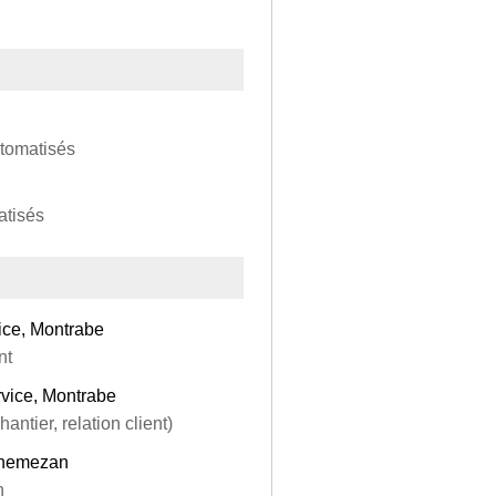
tomatisés
tisés
ice, Montrabe
nt
vice, Montrabe
antier, relation client)
nnemezan
n