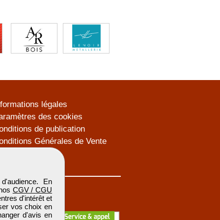
nformations légales
aramètres des cookies
onditions de publication
onditions Générales de Vente
lan du site
d'audience. En
 nos
CGV / CGU
res d'intérêt et
iser vos choix en
hanger d'avis en