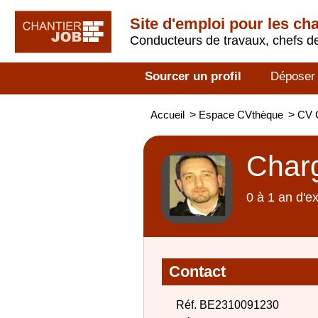
Site d'emploi pour les ch
Conducteurs de travaux, chefs de
Sourcer un profil
Déposer
Accueil
>
Espace CVthèque
>
CV C
Charg
0 à 1 an d'e
Contact
Réf. BE2310091230