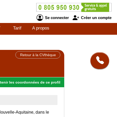
Se connecter
Créer un compte
V
Tarif
A propos
Retour à la CVthèque
tenir
les
coordonnées
de ce profil
 Nouvelle-Aquitaine, dans le