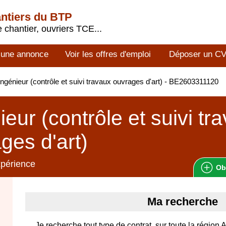
antiers du BTP
 chantier, ouvriers TCE...
 une annonce
Voir les offres d'emploi
Déposer un C
ngénieur (contrôle et suivi travaux ouvrages d'art) - BE2603311120
ieur (contrôle et suivi tr
ges d'art)
xpérience
Ob
Ma recherche
Je recherche tout type de contrat, sur toute la régio