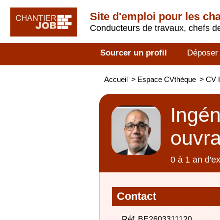
Site d'emploi pour les ch
Conducteurs de travaux, chefs de
Sourcer un profil
Déposer
Accueil
>
Espace CVthèque
>
CV I
Ingén
ouvra
0 à 1 an d'e
Contact
Réf. BE2603311120