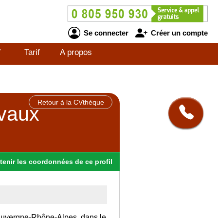
Se connecter
Créer un compte
V
Tarif
A propos
Retour à la CVthèque
avaux
tenir
les
coordonnées
de ce profil
n Auvergne-Rhône-Alpes, dans le