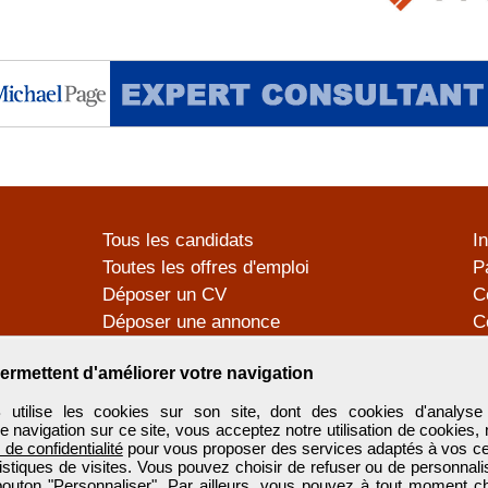
Tous les candidats
I
Toutes les offres d'emploi
P
Déposer un CV
C
Déposer une annonce
C
Témoignages utilisateurs
P
ermettent d'améliorer votre navigation
tilise les cookies sur son site, dont des cookies d'analyse 
e navigation sur ce site, vous acceptez notre utilisation de cookies,
e de confidentialité
pour vous proposer des services adaptés à vos cent
tistiques de visites. Vous pouvez choisir de refuser ou de personnal
 bouton "Personnaliser". Par ailleurs, vous pouvez à tout moment c