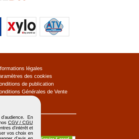
nformations légales
aramètres des cookies
onditions de publication
onditions Générales de Vente
lan du site
d'audience. En
 nos
CGV / CGU
res d'intérêt et
iser vos choix en
hanger d'avis en