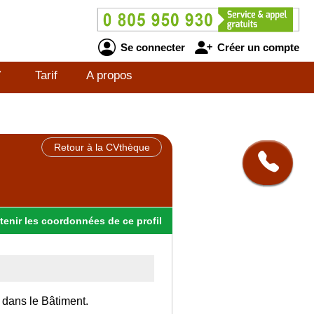
Se connecter
Créer un compte
V
Tarif
A propos
Retour à la CVthèque
tenir
les
coordonnées
de ce profil
 dans le Bâtiment.