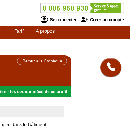
Se connecter
Créer un compte
V
Tarif
A propos
Retour à la CVthèque
tenir
les
coordonnées
de ce profil
anger, dans le Bâtiment.