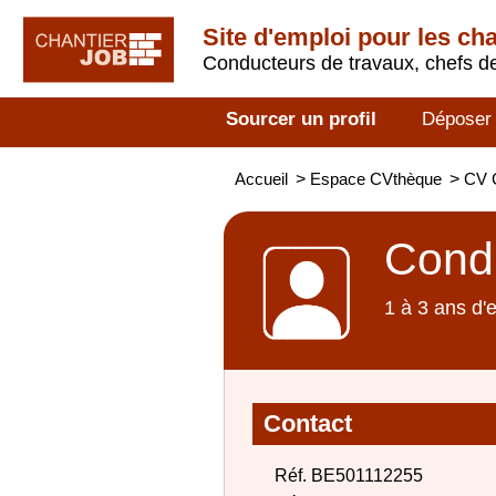
Site d'emploi pour les ch
Conducteurs de travaux, chefs de
Sourcer un profil
Déposer
Accueil
>
Espace CVthèque
>
CV 
Condu
1 à 3 ans d'
Contact
Réf. BE501112255