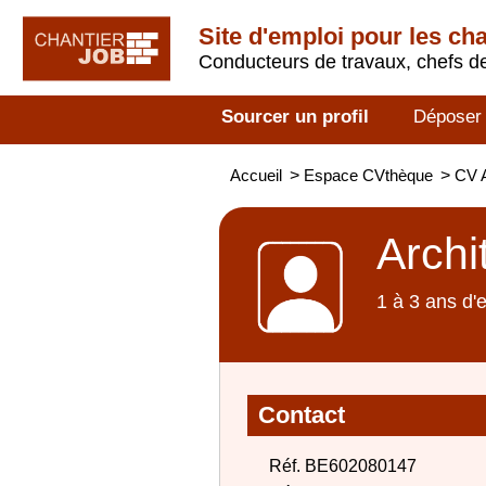
Site d'emploi pour les ch
Conducteurs de travaux, chefs de
Sourcer un profil
Déposer
Accueil
>
Espace CVthèque
>
CV A
Archi
1 à 3 ans d'
Contact
Réf. BE602080147