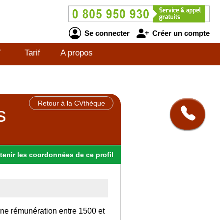
Se connecter
Créer un compte
V
Tarif
A propos
Retour à la CVthèque
s
tenir
les
coordonnées
de ce profil
une rémunération entre 1500 et