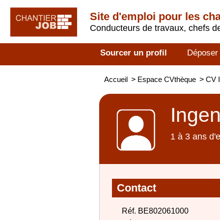
Site d'emploi pour les ch
Conducteurs de travaux, chefs de
Sourcer un profil
Déposer
Accueil
>
Espace CVthèque
>
CV I
Ingen
1 à 3 ans d'
Contact
Réf. BE802061000