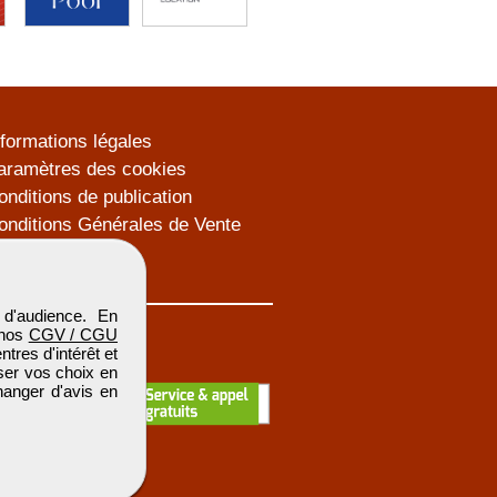
nformations légales
aramètres des cookies
onditions de publication
onditions Générales de Vente
lan du site
d'audience. En
 nos
CGV / CGU
res d'intérêt et
iser vos choix en
hanger d'avis en