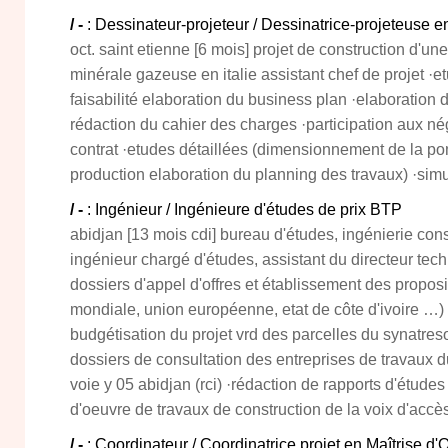
/ -
: Dessinateur-projeteur / Dessinatrice-projeteuse e
oct. saint etienne [6 mois] projet de construction d'u
minérale gazeuse en italie assistant chef de projet ·
faisabilité elaboration du business plan ·elaboration d
rédaction du cahier des charges ·participation aux nég
contrat ·etudes détaillées (dimensionnement de la po
production elaboration du planning des travaux) ·simu
/ -
: Ingénieur / Ingénieure d'études de prix BTP
abidjan [13 mois cdi] bureau d'études, ingénierie cons
ingénieur chargé d'études, assistant du directeur tec
dossiers d'appel d'offres et établissement des propo
mondiale, union européenne, etat de côte d'ivoire …
budgétisation du projet vrd des parcelles du synatres
dossiers de consultation des entreprises de travaux du
voie y 05 abidjan (rci) ·rédaction de rapports d'études 
d'oeuvre de travaux de construction de la voix d'accès 
/ -
: Coordinateur / Coordinatrice projet en Maîtrise 