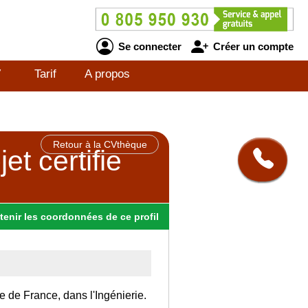
Se connecter
Créer un compte
V
Tarif
A propos
Retour à la CVthèque
t certifie
tenir
les
coordonnées
de ce profil
le de France, dans l'Ingénierie.