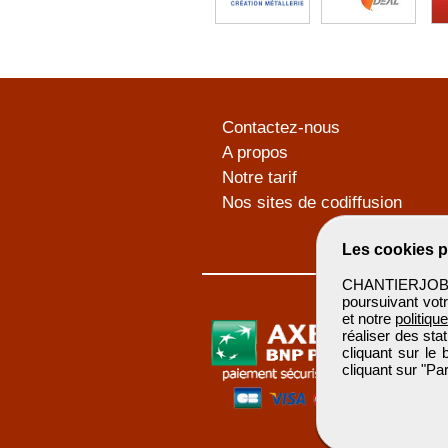
Contactez-nous
A propos
Notre tarif
Nos sites de codiffusion
Les cookies p
CHANTIERJOB u
poursuivant votr
et notre
politiqu
réaliser des sta
cliquant sur le
cliquant sur "P