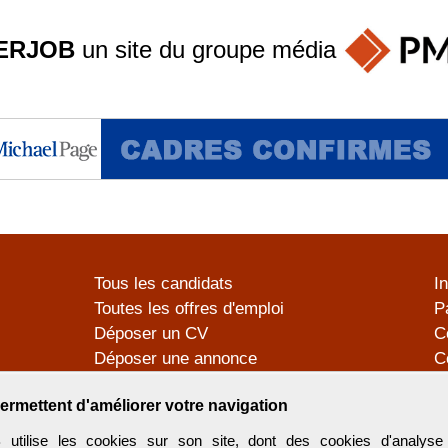
ERJOB
un site du groupe
média
Tous les candidats
I
Toutes les offres d'emploi
P
Déposer un CV
C
Déposer une annonce
C
Témoignages utilisateurs
P
ermettent d'améliorer votre navigation
tilise les cookies sur son site, dont des cookies d'analyse 