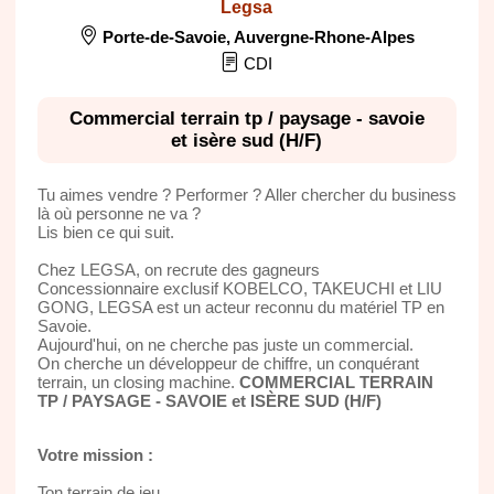
Legsa
Porte-de-Savoie
,
Auvergne-Rhone-Alpes
CDI
Commercial terrain tp / paysage - savoie
et isère sud (H/F)
Tu aimes vendre ? Performer ? Aller chercher du business
là où personne ne va ?
Lis bien ce qui suit.
Chez LEGSA, on recrute des gagneurs
Concessionnaire exclusif KOBELCO, TAKEUCHI et LIU
GONG, LEGSA est un acteur reconnu du matériel TP en
Savoie.
Aujourd'hui, on ne cherche pas juste un commercial.
On cherche un développeur de chiffre, un conquérant
terrain, un closing machine.
COMMERCIAL TERRAIN
TP / PAYSAGE - SAVOIE et ISÈRE SUD (H/F)
Votre mission :
Ton terrain de jeu