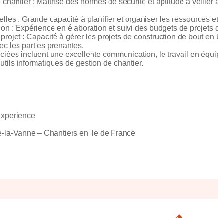
hantier : Maîtrise des normes de sécurité et aptitude à veiller 
les : Grande capacité à planifier et organiser les ressources et
n : Expérience en élaboration et suivi des budgets de projets d
ojet : Capacité à gérer les projets de construction de bout en b
ec les parties prenantes.
éciées incluent une excellente communication, le travail en équi
utils informatiques de gestion de chantier.
experience
e-la-Vanne – Chantiers en Ile de France