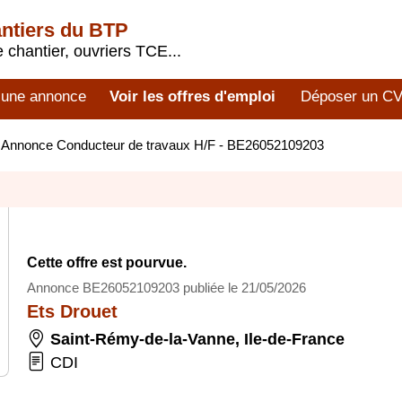
antiers du BTP
 chantier, ouvriers TCE...
 une annonce
Voir les offres d'emploi
Déposer un C
>
Annonce Conducteur de travaux H/F - BE26052109203
Cette offre est pourvue.
Annonce BE26052109203 publiée le 21/05/2026
Ets Drouet
Saint-Rémy-de-la-Vanne
,
Ile-de-France
CDI