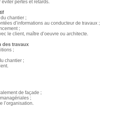
éviter pertes et retards.
if
 du chantier ;
ntées d’informations au conducteur de travaux ;
ancement ;
ec le client, maître d’oeuvre ou architecte.
n des travaux
itions ;
u chantier ;
ient.
valement de façade ;
managériales ;
e l’organisation.