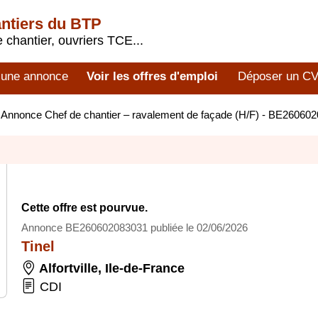
antiers du BTP
 chantier, ouvriers TCE...
 une annonce
Voir les offres d'emploi
Déposer un C
>
Annonce Chef de chantier – ravalement de façade (H/F) - BE26060
Cette offre est pourvue.
Annonce BE260602083031 publiée le 02/06/2026
Tinel
Alfortville
,
Ile-de-France
CDI