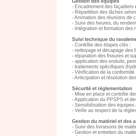
Gestion des équipes
- Encadrement des façadiers et
- Répartition des tâches selo
- Animation des réunions de ch
- Suivi des heures, du rendem
- Intégration et formation des
Suivi technique du ravalem
- Contrôle des étapes clés :
- nettoyage et décapage des 
- réparation des fissures et s
- application des enduits, pe
- traitements spécifiques (hydr
- Vérification de la conformit
- Anticipation et résolution d
Sécurité et réglementation
- Mise en place et contrôle d
- Application du PPSPS et des
- Sensibilisation des équipes
- Veille au respect de la régl
Gestion du matériel et des
- Suivi des livraisons de matér
- Gestion et entretien du maté