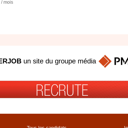
 / mois
ERJOB
un site du groupe
média
Tous les candidats
I