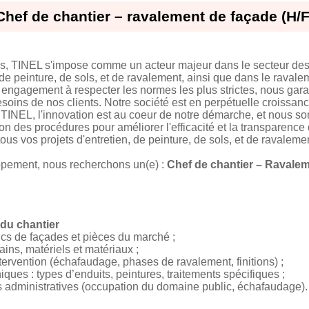
Chef de chantier – ravalement de façade (H/F
s, TINEL s'impose comme un acteur majeur dans le secteur des 
de peinture, de sols, et de ravalement, ainsi que dans le raval
re engagement à respecter les normes les plus strictes, nous gar
soins de nos clients. Notre société est en perpétuelle croissan
INEL, l'innovation est au coeur de notre démarche, et nous so
tion des procédures pour améliorer l'efficacité et la transparence
ous vos projets d'entretien, de peinture, de sols, et de ravaleme
pement, nous recherchons un(e) :
Chef de chantier – Ravalem
 du chantier
ics de façades et pièces du marché ;
ins, matériels et matériaux ;
tervention (échafaudage, phases de ravalement, finitions) ;
iques : types d’enduits, peintures, traitements spécifiques ;
ons administratives (occupation du domaine public, échafaudage).