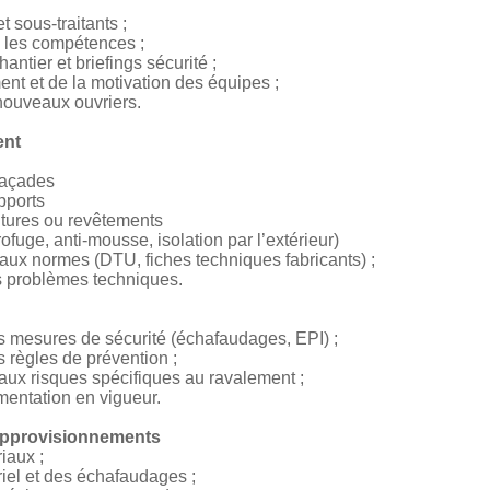
 sous-traitants ;
n les compétences ;
antier et briefings sécurité ;
ent et de la motivation des équipes ;
 nouveaux ouvriers.
ent
façades
upports
intures ou revêtements
ofuge, anti-mousse, isolation par l’extérieur)
é aux normes (DTU, fiches techniques fabricants) ;
es problèmes techniques.
es mesures de sécurité (échafaudages, EPI) ;
 règles de prévention ;
 aux risques spécifiques au ravalement ;
ementation en vigueur.
 approvisionnements
iaux ;
riel et des échafaudages ;