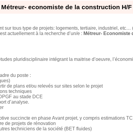
Métreur- economiste de la construction H/F
t sur tous type de projets: logements, tertiaire, industriel, etc… 
est actuellement à la recherche d’un/e :
Métreur- Economiste d
udes pluridisciplinaire intégrant la maitrise d’oeuvre, l’économi
cadre du poste :
ques)
tir de plans et/ou relevés sur sites selon le projet
tions techniques
e DPGF au stade DCE
ort d’analyse.
er
iptive succincte en phase Avant projet, y compris estimations TC
re de projets de rénovation
utres techniciens de la société (BET fluides)