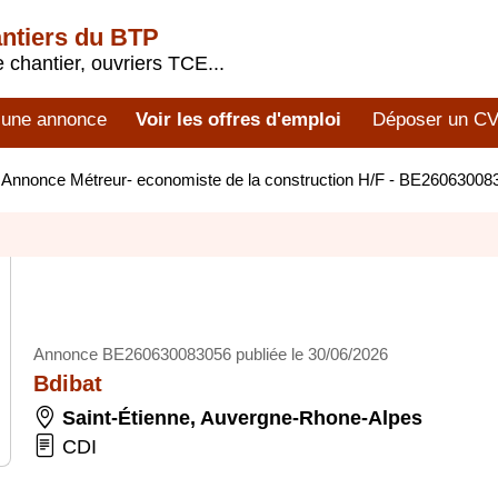
antiers du BTP
 chantier, ouvriers TCE...
 une annonce
Voir les offres d'emploi
Déposer un C
>
Annonce Métreur- economiste de la construction H/F - BE26063008
Annonce BE260630083056 publiée le 30/06/2026
Bdibat
Saint-Étienne
,
Auvergne-Rhone-Alpes
CDI